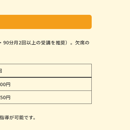
・90分月2回以上の受講を推奨）。欠席の
回
500円
150円
い指導が可能です。