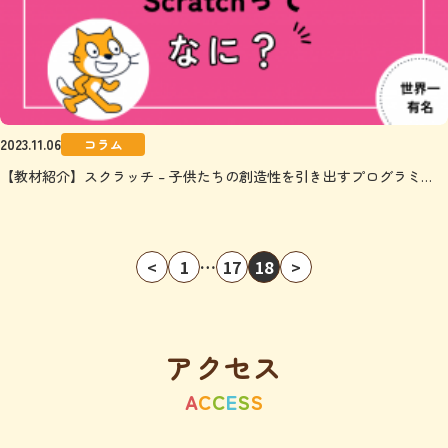
2023.11.06
コラム
【教材紹介】スクラッチ – 子供たちの創造性を引き出すプログラミ…
<
1
…
17
18
>
アクセス
A
C
C
E
S
S