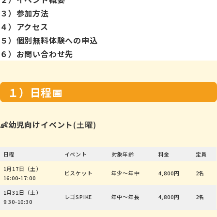
３）参加方法
４）アクセス
５）個別無料体験への申込
６）お問い合わせ先
１）日程📅
👶幼児向けイベント
(土曜)
日程
イベント
対象年齢
料金
定員
1月17日（土）
ビスケット
年少〜年中
4,800円
2名
16:00-17:00
1月31日（土）
レゴSPIKE
年中〜年長
4,800円
2名
9:30-10:30