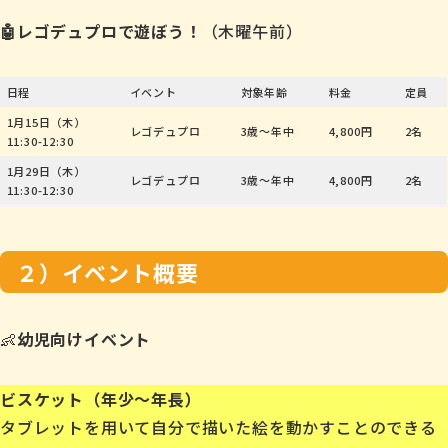
🤖レゴデュプロで遊ぼう！
（木曜午前）
日程
イベント
対象年齢
料金
定員
1月15日（木）
レゴデュプロ
3歳〜年中
4,800円
2名
11:30-12:30
1月29日（木）
レゴデュプロ
3歳〜年中
4,800円
2名
11:30-12:30
２）イベント概要
👶
幼児向けイベント
ビスケット（年少〜年長）
タブレットを用いて自分で描いた絵を動かすことのできる