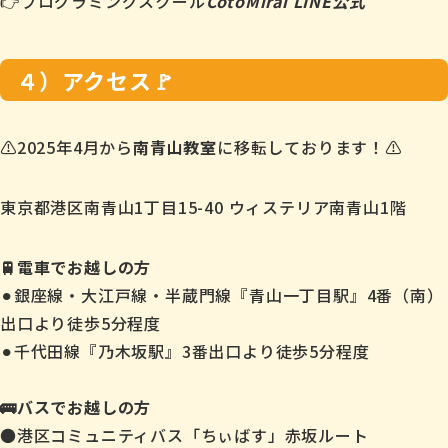
👉
プログラミングスクール
CotoMirai LINE公式
４）アクセス🚩
⚠️2025年4月から
南青山教室
に移転しております！⚠️
東京都港区南青山1丁目15-40 ウィステリア南青山1階
🚆電車でお越しの方
⚫︎銀座線・大江戸線・半蔵門線『青山一丁目駅』4番（南）
出口より徒歩5分程度
⚫︎千代田線『乃木坂駅』3番出口より徒歩5分程度
🚌バスでお越しの方
●港区コミュニティバス「ちぃばす」赤坂ルート