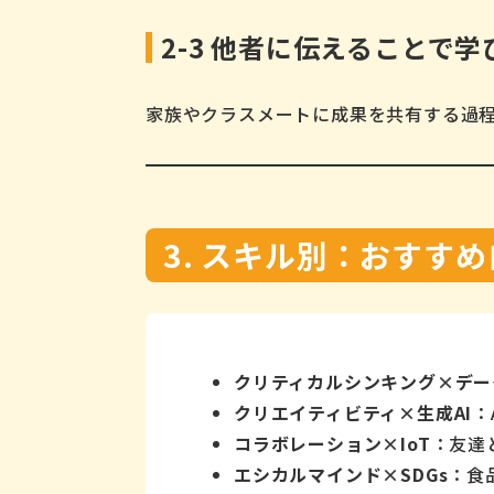
2-3 他者に伝えることで
家族やクラスメートに成果を共有する過
3. スキル別：おすす
クリティカルシンキング×デー
クリエイティビティ×生成AI
：
コラボレーション×IoT
：友達
エシカルマインド×SDGs
：食