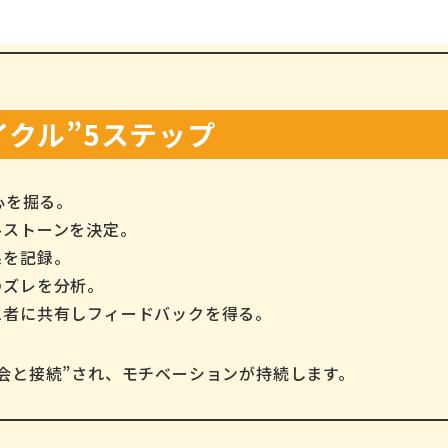
イクル”5ステップ
心を掘る。
ルストーンを決定。
果を記録。
のズレを分析。
三者に共有しフィードバックを得る。
会と接続”され、モチベーションが持続します。