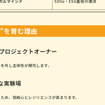
カルマインド
SDGs・ESG重視の潮流
力”を育む理由
”がプロジェクトオーナー
枠を外し主体性が開花します。
全な実験場
るため、挑戦心とレジリエンスが高まります。