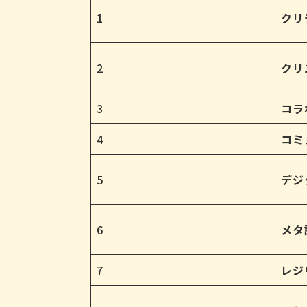
1
クリ
2
クリ
3
コラ
4
コミ
5
デジ
6
メタ
7
レジ