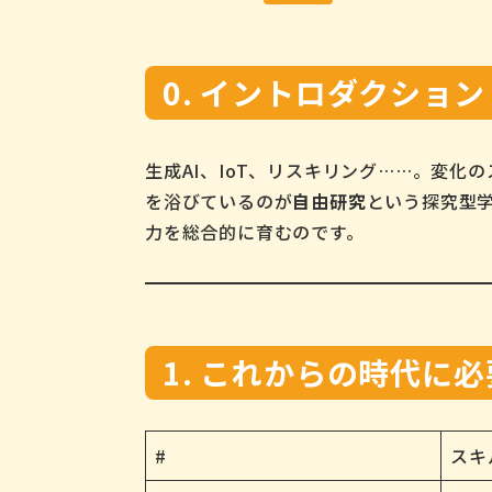
0. イントロダクショ
生成AI、IoT、リスキリング……。変
を浴びているのが
自由研究
という探究型
力を総合的に育むのです。
1. これからの時代に必
#
スキ